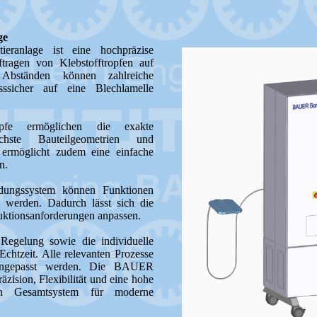
ge
anlage ist eine hochpräzise
ftragen von Klebstofftropfen auf
 Abständen können zahlreiche
esssicher auf eine Blechlamelle
köpfe ermöglichen die exakte
lichste Bauteilgeometrien und
ermöglicht zudem eine einfache
n.
indungssystem können Funktionen
rt werden. Dadurch lässt sich die
duktionsanforderungen anpassen.
Regelung sowie die individuelle
chtzeit. Alle relevanten Prozesse
 angepasst werden. Die BAUER
zision, Flexibilität und eine hohe
ten Gesamtsystem für moderne