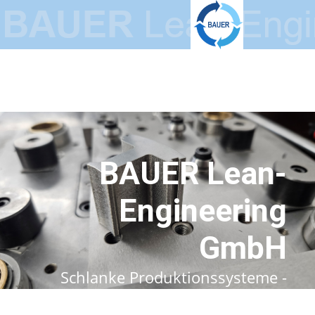
BAUER Lean-
Engineering
GmbH
Schlanke Produktionssysteme -
Innovative