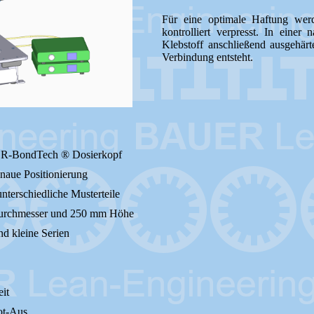
Für eine optimale Haftung werd
kontrolliert verpresst. In eine
Klebstoff anschließend ausgehärt
Verbindung entsteht.
UER-BondTech ® Dosierkopf
naue Positionierung
unterschiedliche Musterteile
 Durchmesser und 250 mm Höhe
nd kleine Serien
eit
ot-Aus