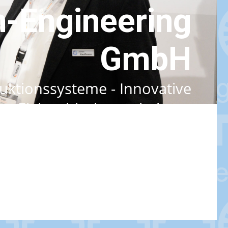
-Engineering
GmbH
uktionssysteme - Innovative
Elektroblechverarbeitung