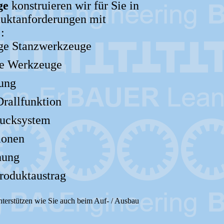
ge
konstruieren wir für Sie in
duktanforderungen mit
rkmalen :
ige Stanzwerkzeuge
ge Werkzeuge
rung
Drallfunktion
rucksystem
ionen
hung
Produktaustrag
nterstützen wie Sie auch beim Auf- / Ausbau