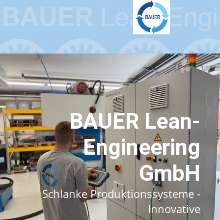
BAUER Lean-
Engineering
GmbH
Schlanke Produktionssysteme -
Innovative