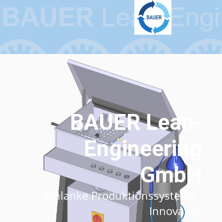
BAUER Lean-
Engineering
GmbH
Schlanke Produktionssysteme -
Innovative