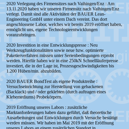
2020 Verlegung des Firmensitzes nach Vaihingen/Enz : Am
13.11.2020 haben wir unseren Firmensitz nach Vaihingen/Enz
verlegt. Damit sind alle Aktivitäten der BAUER Lean-
Engineering GmbH unter einem Dach vereint. Das dort
angeschlossene Labor, welches wir bereits 2019 eröffnet haben,
ermöglicht uns, eigene Technologieentwicklungen
voranzubringen.
2020 Investition in eine Entwicklungspresse : Neu
Werkzeugfunktionalitäten sowie neue bzw. optimierte
Paketierverfahren müssen unter Serienbedingungen erprobt
werden. Hierfür haben wir in eine 250kN Schnellläuferpresse
investiert, die in der Lage ist, Prozessgeschwindigkeiten bis
1.200 Hüben/min. abzubilden.
2020 BAUER BondTest als eigene Produktreihe :
Versuchseinrichtung zur Herstellung von gebackenen
(Backlack) und / oder geklebten (durch auftragen eines
Klebemediums) Probekörpern.
2019 Eröffnung unseres Labors : zusätzliche
Marktanforderungen haben dazu geführt, daß theoretische
Ausarbeitungen und Entwicklungen durch Versuche bestätigt
werden müssen. Wir haben im Mai 2019 mit der Eröffnung
unseres Labors an einem zusätzlichen Standort in