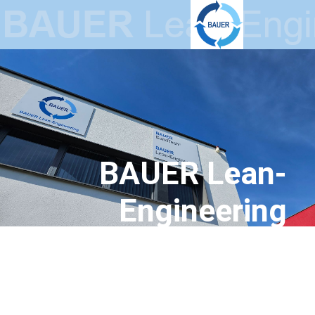
BAUER Lean-
Engineering
GmbH
Schlanke Produktionssysteme -
Innovative