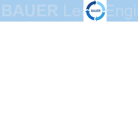
BAUER Lean-
Engineering
GmbH
Schlanke Produktionssysteme -
Innovative