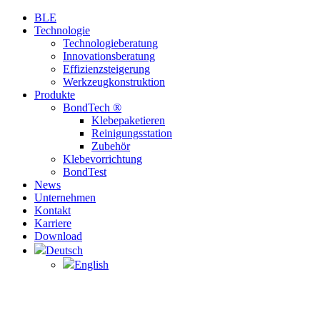
BLE
Technologie
Technologieberatung
Innovationsberatung
Effizienzsteigerung
Werkzeugkonstruktion
Produkte
BondTech ®
Klebepaketieren
Reinigungsstation
Zubehör
Klebevorrichtung
BondTest
News
Unternehmen
Kontakt
Karriere
Download
Deutsch
English
BAUER Lean-E