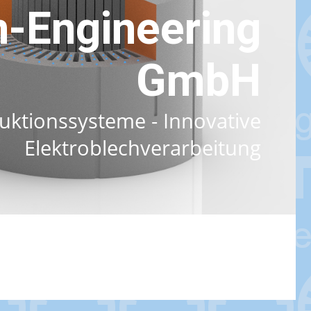
-Engineering
GmbH
uktionssysteme - Innovative
Elektroblechverarbeitung