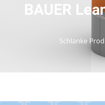
BAUER Lean
Schlanke Prod