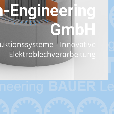
-Engineering
GmbH
uktionssysteme - Innovative
Elektroblechverarbeitung