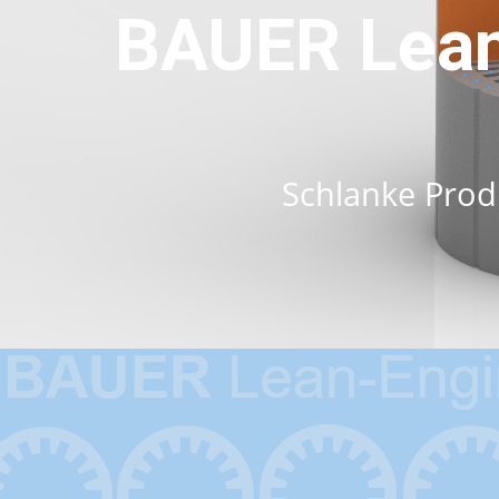
BAUER Lean
Schlanke Prod