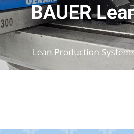
BAUER Lean
Lean Production Systems –